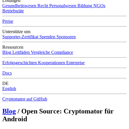
Lösungen
Gesundheitswesen
Recht
Personalwesen
Bildung
NGOs
Betriebsräte
Preise
Unterstütze uns
Supporter-Zertifikat
Spenden
Sponsoren
Ressourcen
Blog
Leitfäden
Vergleiche
Compliance
Erfolgsgeschichten
Kooperationen
Enterprise
Docs
DE
English
Cryptomator auf GitHub
Blog
/ Open Source: Cryptomator für
Android