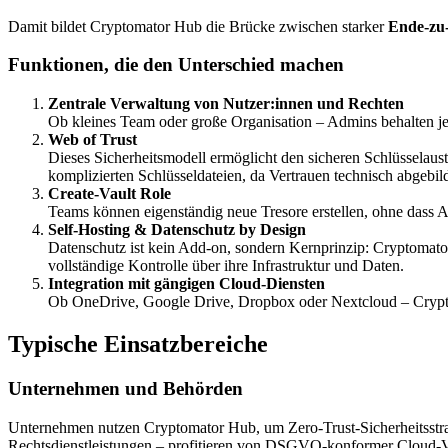
Damit bildet Cryptomator Hub die Brücke zwischen starker
Ende-zu
Funktionen, die den Unterschied machen
Zentrale Verwaltung von Nutzer:innen und Rechten
Ob kleines Team oder große Organisation – Admins behalten je
Web of Trust
Dieses Sicherheitsmodell ermöglicht den sicheren Schlüsselaus
komplizierten Schlüsseldateien, da Vertrauen technisch abgebil
Create-Vault Role
Teams können eigenständig neue Tresore erstellen, ohne dass Ad
Self-Hosting & Datenschutz by Design
Datenschutz ist kein Add-on, sondern Kernprinzip: Cryptomat
vollständige Kontrolle über ihre Infrastruktur und Daten.
Integration mit gängigen Cloud-Diensten
Ob OneDrive, Google Drive, Dropbox oder Nextcloud – Crypto
Typische Einsatzbereiche
Unternehmen und Behörden
Unternehmen nutzen Cryptomator Hub, um Zero-Trust-Sicherheitsstr
Rechtsdienstleistungen – profitieren von DSGVO-konformer Cloud-V