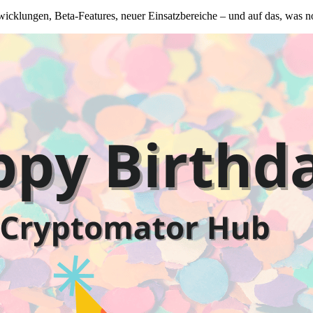
wicklungen, Beta-Features, neuer Einsatzbereiche – und auf das, was 