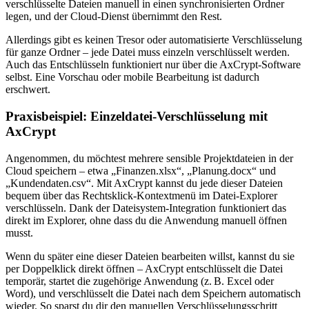
verschlüsselte Dateien manuell in einen synchronisierten Ordner
legen, und der Cloud-Dienst übernimmt den Rest.
Allerdings gibt es keinen Tresor oder automatisierte Verschlüsselung
für ganze Ordner – jede Datei muss einzeln verschlüsselt werden.
Auch das Entschlüsseln funktioniert nur über die AxCrypt-Software
selbst. Eine Vorschau oder mobile Bearbeitung ist dadurch
erschwert.
Praxisbeispiel: Einzeldatei-Verschlüsselung mit
AxCrypt
Angenommen, du möchtest mehrere sensible Projektdateien in der
Cloud speichern – etwa „Finanzen.xlsx“, „Planung.docx“ und
„Kundendaten.csv“. Mit AxCrypt kannst du jede dieser Dateien
bequem über das Rechtsklick-Kontextmenü im Datei-Explorer
verschlüsseln. Dank der Dateisystem-Integration funktioniert das
direkt im Explorer, ohne dass du die Anwendung manuell öffnen
musst.
Wenn du später eine dieser Dateien bearbeiten willst, kannst du sie
per Doppelklick direkt öffnen – AxCrypt entschlüsselt die Datei
temporär, startet die zugehörige Anwendung (z. B. Excel oder
Word), und verschlüsselt die Datei nach dem Speichern automatisch
wieder. So sparst du dir den manuellen Verschlüsselungsschritt