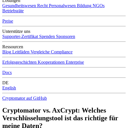
Lösungen
Gesundheitswesen
Recht
Personalwesen
Bildung
NGOs
Betriebsräte
Preise
Unterstütze uns
Supporter-Zertifikat
Spenden
Sponsoren
Ressourcen
Blog
Leitfäden
Vergleiche
Compliance
Erfolgsgeschichten
Kooperationen
Enterprise
Docs
DE
English
Cryptomator auf GitHub
Cryptomator vs. AxCrypt: Welches
Verschlüsselungstool ist das richtige für
meine Daten?