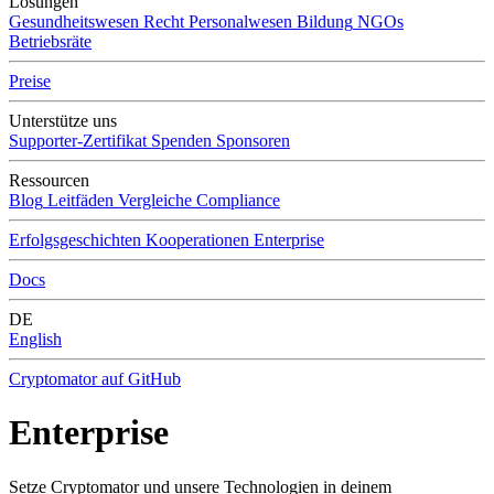
Lösungen
Gesundheitswesen
Recht
Personalwesen
Bildung
NGOs
Betriebsräte
Preise
Unterstütze uns
Supporter-Zertifikat
Spenden
Sponsoren
Ressourcen
Blog
Leitfäden
Vergleiche
Compliance
Erfolgsgeschichten
Kooperationen
Enterprise
Docs
DE
English
Cryptomator auf GitHub
Enterprise
Setze Cryptomator und unsere Technologien in deinem