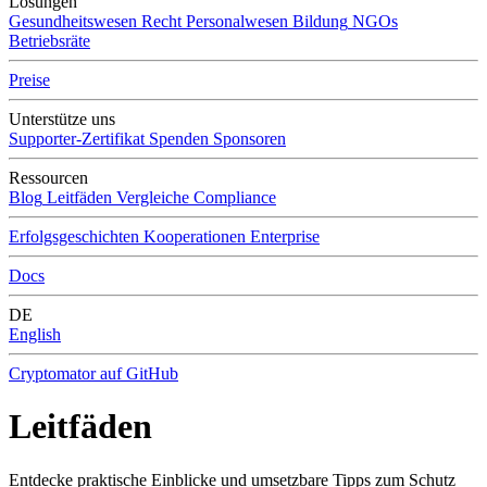
Lösungen
Gesundheitswesen
Recht
Personalwesen
Bildung
NGOs
Betriebsräte
Preise
Unterstütze uns
Supporter-Zertifikat
Spenden
Sponsoren
Ressourcen
Blog
Leitfäden
Vergleiche
Compliance
Erfolgsgeschichten
Kooperationen
Enterprise
Docs
DE
English
Cryptomator auf GitHub
Leitfäden
Entdecke praktische Einblicke und umsetzbare Tipps zum Schutz